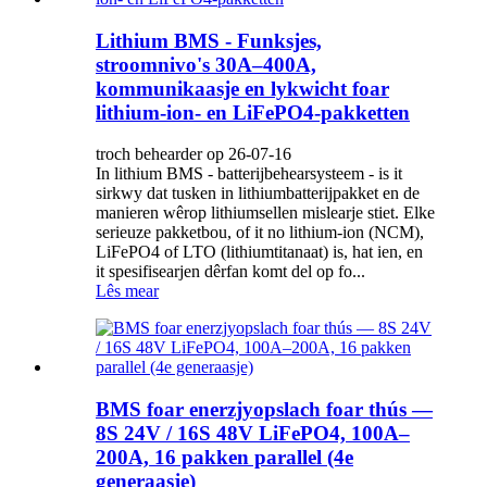
Lithium BMS - Funksjes,
stroomnivo's 30A–400A,
kommunikaasje en lykwicht foar
lithium-ion- en LiFePO4-pakketten
troch behearder op 26-07-16
In lithium BMS - batterijbehearsysteem - is it
sirkwy dat tusken in lithiumbatterijpakket en de
manieren wêrop lithiumsellen mislearje stiet. Elke
serieuze pakketbou, of it no lithium-ion (NCM),
LiFePO4 of LTO (lithiumtitanaat) is, hat ien, en
it spesifisearjen dêrfan komt del op fo...
Lês mear
BMS foar enerzjyopslach foar thús —
8S 24V / 16S 48V LiFePO4, 100A–
200A, 16 pakken parallel (4e
generaasje)