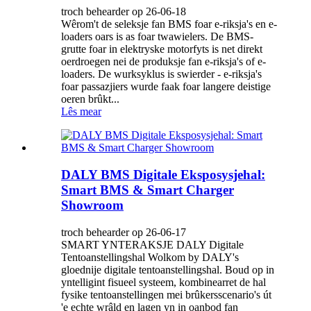
troch behearder op 26-06-18
Wêrom't de seleksje fan BMS foar e-riksja's en e-
loaders oars is as foar twawielers. De BMS-
grutte foar in elektryske motorfyts is net direkt
oerdroegen nei de produksje fan e-riksja's of e-
loaders. De wurksyklus is swierder - e-riksja's
foar passazjiers wurde faak foar langere deistige
oeren brûkt...
Lês mear
DALY BMS Digitale Eksposysjehal:
Smart BMS & Smart Charger
Showroom
troch behearder op 26-06-17
SMART YNTERAKSJE DALY Digitale
Tentoanstellingshal Wolkom by DALY's
gloednije digitale tentoanstellingshal. Boud op in
yntelligint fisueel systeem, kombinearret de hal
fysike tentoanstellingen mei brûkersscenario's út
'e echte wrâld en lagen yn in oanbod fan