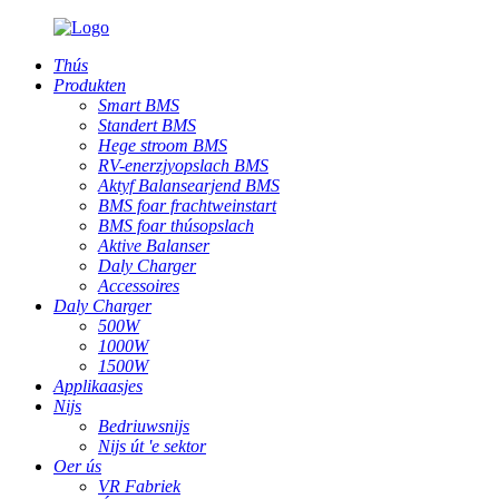
Thús
Produkten
Smart BMS
Standert BMS
Hege stroom BMS
RV-enerzjyopslach BMS
Aktyf Balansearjend BMS
BMS foar frachtweinstart
BMS foar thúsopslach
Aktive Balanser
Daly Charger
Accessoires
Daly Charger
500W
1000W
1500W
Applikaasjes
Nijs
Bedriuwsnijs
Nijs út 'e sektor
Oer ús
VR Fabriek