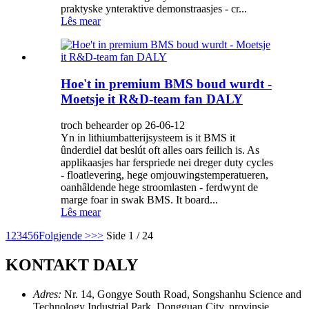
praktyske ynteraktive demonstraasjes - cr...
Lês mear
Hoe't in premium BMS boud wurdt -
Moetsje it R&D-team fan DALY
troch behearder op 26-06-12
Yn in lithiumbatterijsysteem is it BMS it
ûnderdiel dat beslút oft alles oars feilich is. As
applikaasjes har ferspriede nei dreger duty cycles
- floatlevering, hege omjouwingstemperatueren,
oanhâldende hege stroomlasten - ferdwynt de
marge foar in swak BMS. It board...
Lês mear
1
2
3
4
5
6
Folgjende >
>>
Side 1 / 24
KONTAKT DALY
Adres:
Nr. 14, Gongye South Road, Songshanhu Science and
Technology Industrial Park, Dongguan City, provinsje