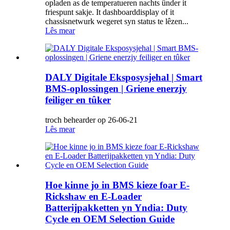
opladen as de temperatueren nachts ûnder it
friespunt sakje. It dashboarddisplay of it
chassisnetwurk wegeret syn status te lêzen...
Lês mear
DALY Digitale Eksposysjehal | Smart
BMS-oplossingen | Griene enerzjy
feiliger en tûker
troch behearder op 26-06-21
Lês mear
Hoe kinne jo in BMS kieze foar E-
Rickshaw en E-Loader
Batterijpakketten yn Yndia: Duty
Cycle en OEM Selection Guide