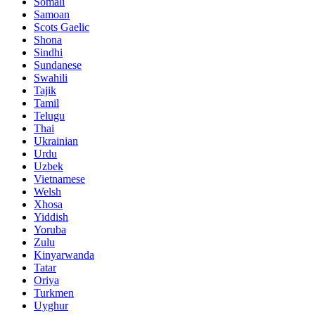
Somali
Samoan
Scots Gaelic
Shona
Sindhi
Sundanese
Swahili
Tajik
Tamil
Telugu
Thai
Ukrainian
Urdu
Uzbek
Vietnamese
Welsh
Xhosa
Yiddish
Yoruba
Zulu
Kinyarwanda
Tatar
Oriya
Turkmen
Uyghur