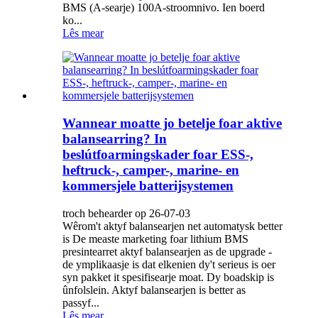
BMS (A-searje) 100A-stroomnivo. Ien boerd
ko...
Lês mear
Wannear moatte jo betelje foar aktive
balansearring? In
beslútfoarmingskader foar ESS-,
heftruck-, camper-, marine- en
kommersjele batterijsystemen
troch behearder op 26-07-03
Wêrom't aktyf balansearjen net automatysk better
is De measte marketing foar lithium BMS
presintearret aktyf balansearjen as de upgrade -
de ymplikaasje is dat elkenien dy't serieus is oer
syn pakket it spesifisearje moat. Dy boadskip is
ûnfolslein. Aktyf balansearjen is better as
passyf...
Lês mear