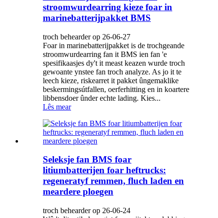
stroomwurdearring kieze foar in
marinebatterijpakket BMS
troch behearder op 26-06-27
Foar in marinebatterijpakket is de trochgeande
stroomwurdearring fan it BMS ien fan 'e
spesifikaasjes dy't it meast keazen wurde troch
gewoante ynstee fan troch analyze. As jo ​​it te
leech kieze, riskearret it pakket ûngemaklike
beskermingsútfallen, oerferhitting en in koartere
libbensdoer ûnder echte lading. Kies...
Lês mear
Seleksje fan BMS foar
litiumbatterijen foar heftrucks:
regeneratyf remmen, fluch laden en
meardere ploegen
troch behearder op 26-06-24