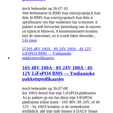
troch behearder op 26-07-10
Wat definiearret in BMS foar enerzjyopslach foar
thús In BMS foar enerzjyopslach foar thús is
spesifisearre om trije realiteiten fan wenynset: it
pakket wurdt ferwachte jierrenlang oan in muorre
yn tsjinst te bliuwen, it kommunisearret kontinu
mei de omvormer, en it wurdt faker útwreide...
Lês mear
16S 48V 100A · 8S 24V 100A · 4S
12V LiFePO4 BMS — Yndiaanske
pakketspesifikaasjes
troch behearder op 26-07-08
Ien 100A-boerd foar trije LiFePO4-platfoarms
As jo ​​pakket op ien fan dizze trije LiFePO4-
platfoarms telâne komt - 16S 48V, 8S 24V, of 4S
12V - by 100A kontinu, is de oerienkomst
ienfâldich: alle trije falle binnen it DALY Smart