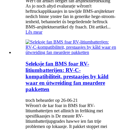
Wêr't dit artikel oergiet fan arsjitektuerdekking
As jo ​​noch altyd evaluearje wêrom't
heftruckapplikaasjes in tawijde BMS-arsjitektuer
nedich binne ynstee fan in generike hege-stroom-
ienheid, behannelet ús begeliedende heftruck
BMS-arsjitektuerartikel dy fraach. Dit artikel...
Lês mear
Seleksje fan BMS foar RV-
litiumbatterijen: RV-C-
kompatibiliteit, prestaasjes by kâld
waar en útwreiding fan meardere
pakketten
troch behearder op 26-06-21
Wêrom't de kar foar in BMS foar RV-
litiumbatterijen net allinich in ferliking mei
spesifikaasjes is De measte RV-
litiumbatterijupgrades hawwe ien fan trije
problemen op lokaasje. It pakket stoppet mei