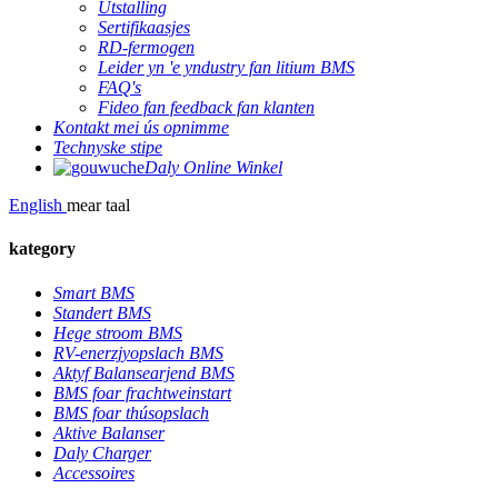
Útstalling
Sertifikaasjes
RD-fermogen
Leider yn 'e yndustry fan litium BMS
FAQ's
Fideo fan feedback fan klanten
Kontakt mei ús opnimme
Technyske stipe
Daly Online Winkel
English
mear taal
kategory
Smart BMS
Standert BMS
Hege stroom BMS
RV-enerzjyopslach BMS
Aktyf Balansearjend BMS
BMS foar frachtweinstart
BMS foar thúsopslach
Aktive Balanser
Daly Charger
Accessoires