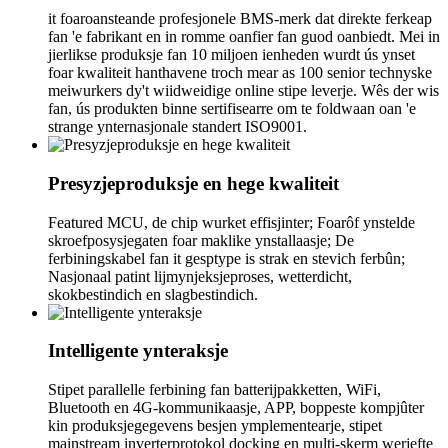
it foaroansteande profesjonele BMS-merk dat direkte ferkeap
fan 'e fabrikant en in romme oanfier fan guod oanbiedt. Mei in
jierlikse produksje fan 10 miljoen ienheden wurdt ús ynset
foar kwaliteit hanthavene troch mear as 100 senior technyske
meiwurkers dy't wiidweidige online stipe leverje. Wês der wis
fan, ús produkten binne sertifisearre om te foldwaan oan 'e
strange ynternasjonale standert ISO9001.
Presyzjeproduksje en hege kwaliteit
Featured MCU, de chip wurket effisjinter; Foarôf ynstelde
skroefposysjegaten foar maklike ynstallaasje; De
ferbiningskabel fan it gesptype is strak en stevich ferbûn;
Nasjonaal patint lijmynjeksjeproses, wetterdicht,
skokbestindich en slagbestindich.
Intelligente ynteraksje
Stipet parallelle ferbining fan batterijpakketten, WiFi,
Bluetooth en 4G-kommunikaasje, APP, boppeste kompjûter
kin produksjegegevens besjen ymplementearje, stipet
mainstream inverterprotokol docking en multi-skerm werjefte