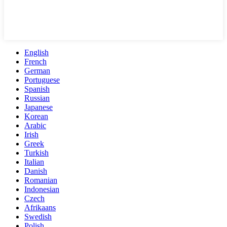
English
French
German
Portuguese
Spanish
Russian
Japanese
Korean
Arabic
Irish
Greek
Turkish
Italian
Danish
Romanian
Indonesian
Czech
Afrikaans
Swedish
Polish