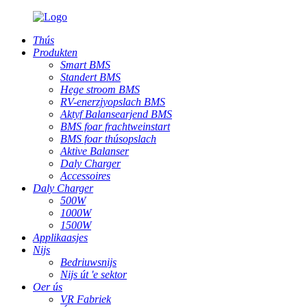
Thús
Produkten
Smart BMS
Standert BMS
Hege stroom BMS
RV-enerzjyopslach BMS
Aktyf Balansearjend BMS
BMS foar frachtweinstart
BMS foar thúsopslach
Aktive Balanser
Daly Charger
Accessoires
Daly Charger
500W
1000W
1500W
Applikaasjes
Nijs
Bedriuwsnijs
Nijs út 'e sektor
Oer ús
VR Fabriek