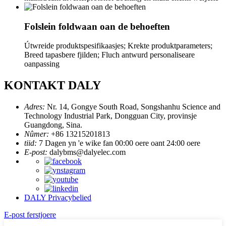
Folslein foldwaan oan de behoeften
Útwreide produktspesifikaasjes; Krekte produktparameters;
Breed tapasbere fjilden; Fluch antwurd personaliseare
oanpassing
KONTAKT DALY
Adres:
Nr. 14, Gongye South Road, Songshanhu Science and
Technology Industrial Park, Dongguan City, provinsje
Guangdong, Sina.
Nûmer:
+86 13215201813
tiid:
7 Dagen yn 'e wike fan 00:00 oere oant 24:00 oere
E-post:
dalybms@dalyelec.com
DALY Privacybelied
E-post ferstjoere