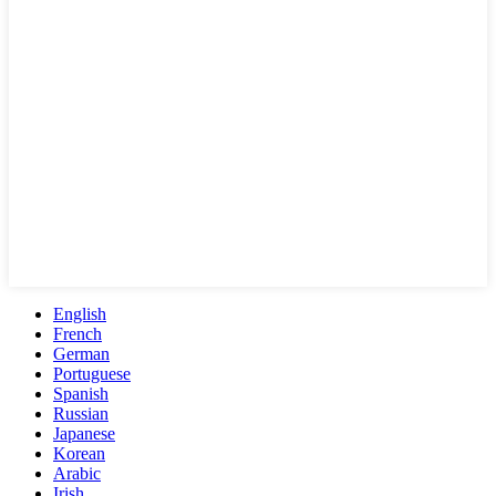
English
French
German
Portuguese
Spanish
Russian
Japanese
Korean
Arabic
Irish