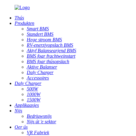
Thús
Produkten
Smart BMS
Standert BMS
Hege stroom BMS
RV-enerzjyopslach BMS
Aktyf Balansearjend BMS
BMS foar frachtweinstart
BMS foar thúsopslach
Aktive Balanser
Daly Charger
Accessoires
Daly Charger
500W
1000W
1500W
Applikaasjes
Nijs
Bedriuwsnijs
Nijs út 'e sektor
Oer ús
VR Fabriek