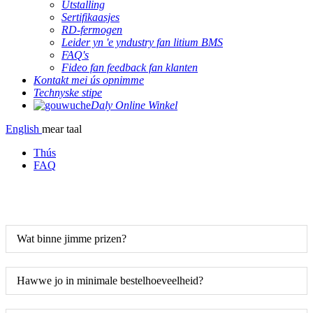
Útstalling
Sertifikaasjes
RD-fermogen
Leider yn 'e yndustry fan litium BMS
FAQ's
Fideo fan feedback fan klanten
Kontakt mei ús opnimme
Technyske stipe
Daly Online Winkel
English
mear taal
Thús
FAQ
Wat binne jimme prizen?
Hawwe jo in minimale bestelhoeveelheid?