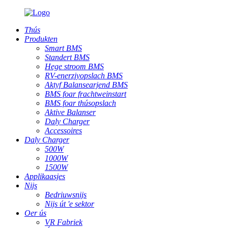
Thús
Produkten
Smart BMS
Standert BMS
Hege stroom BMS
RV-enerzjyopslach BMS
Aktyf Balansearjend BMS
BMS foar frachtweinstart
BMS foar thúsopslach
Aktive Balanser
Daly Charger
Accessoires
Daly Charger
500W
1000W
1500W
Applikaasjes
Nijs
Bedriuwsnijs
Nijs út 'e sektor
Oer ús
VR Fabriek