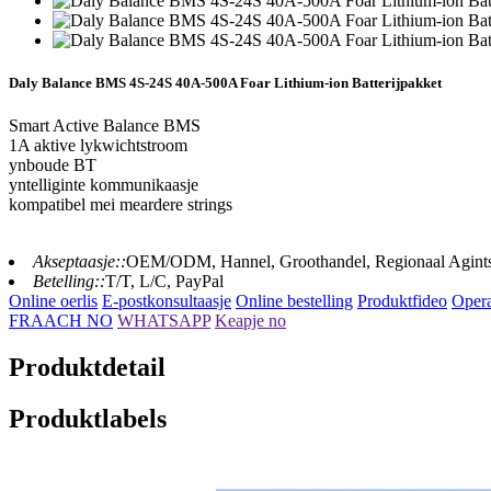
Daly Balance BMS 4S-24S 40A-500A Foar Lithium-ion Batterijpakket
Smart Active Balance BMS
1A aktive lykwichtstroom
ynboude BT
yntelliginte kommunikaasje
kompatibel mei meardere strings
Akseptaasje::
OEM/ODM, Hannel, Groothandel, Regionaal Agint
Betelling::
T/T, L/C, PayPal
Online oerlis
E-postkonsultaasje
Online bestelling
Produktfideo
Opera
FRAACH NO
WHATSAPP
Keapje no
Produktdetail
Produktlabels