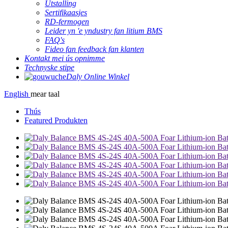
Útstalling
Sertifikaasjes
RD-fermogen
Leider yn 'e yndustry fan litium BMS
FAQ's
Fideo fan feedback fan klanten
Kontakt mei ús opnimme
Technyske stipe
Daly Online Winkel
English
mear taal
Thús
Featured Produkten